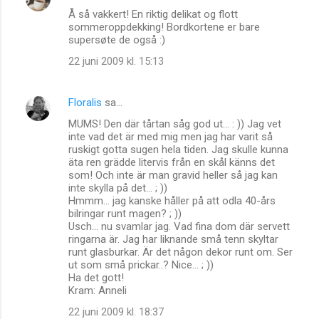
Å så vakkert! En riktig delikat og flott
sommeroppdekking! Bordkortene er bare
supersøte de også :)
22 juni 2009 kl. 15:13
Floralis
sa…
MUMS! Den där tårtan såg god ut... : )) Jag vet
inte vad det är med mig men jag har varit så
ruskigt gotta sugen hela tiden. Jag skulle kunna
äta ren grädde litervis från en skål känns det
som! Och inte är man gravid heller så jag kan
inte skylla på det... ; ))
Hmmm... jag kanske håller på att odla 40-års
bilringar runt magen? ; ))
Usch... nu svamlar jag. Vad fina dom där servett
ringarna är. Jag har liknande små tenn skyltar
runt glasburkar. Är det någon dekor runt om. Ser
ut som små prickar..? Nice... ; ))
Ha det gott!
Kram: Anneli
22 juni 2009 kl. 18:37