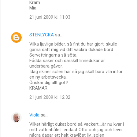
Kram
Mia
21 juni 2009 kl. 11:03
STENLYCKA
sa…
Vilka ljuvliga bilder, så fint du har gjort, skulle
gärna satt mig vid ditt vackra dukade bord.
Servettringarna så söta.
Fådda saker och särskilt linnedukar är
underbara gåvor.
Idag skiner solen här så jag skall bara vila inför
en ny arbetsvecka.
Önskar dig allt gott!
KRAMAR
21 juni 2009 kl. 12:32
Viola
sa…
Vilket härligt dukat bord så vackert....är nu kvar i
mitt vattenhålet...endast Otto och jag och lever
några dagar ett helt kravlöst liv...solen