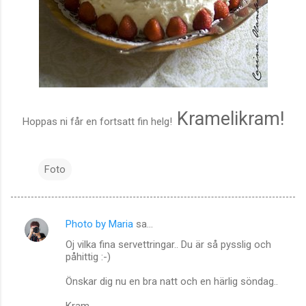
Kramelikram!
Hoppas ni får en fortsatt fin helg!
Foto
Photo by Maria
sa…
K
Oj vilka fina servettringar.. Du är så pysslig och
o
påhittig :-)
m
Önskar dig nu en bra natt och en härlig söndag..
m
Kram