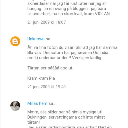
skiner..läser när jag får lust...äter när jag är
hungrig ...in en sväng på bloggen....jag bara
är..underbart, ha en skön kväll, kram VIOLAN
21 juni 2009 kl. 18:07
Unknown
sa…
Åh va fina foton du visar! SEr att jag har samma
lilla vas...Dessutom har jag sevisen Ostindia
med;) underbar är den!! Verkligen lantlig.
Tårtan ser såååå god ut.
Kram kram Pia
21 juni 2009 kl. 19:49
Millas hem
sa…
Mmm, alla bilder ser så himla mysiga ut!
Dukningen, servettringarna och inte minst
tårtan!
Jag älskar jordgubbstårta, den är helt klart en