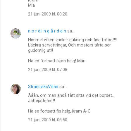
e
Mia
n
21 juni 2009 kl. 00:20
t
a
n o r d i n g å r d e n
sa…
r
Himmel vilken vacker dukning och fina foton!!!!
e
Läckra servettringar, Och mosters tårta ser
r
gudomlig ut!!
Ha en fortsatt skön helg! Mari.
21 juni 2009 kl. 07:08
StrandviksVillan
sa…
Åååh, om man ändå fått sitta vid det bordet...
Jättejättefint!!
Ha en fortsatt fin helg, kram A-C
21 juni 2009 kl. 08:50