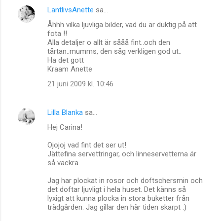
LantlivsAnette
sa…
Åhhh vilka ljuvliga bilder, vad du är duktig på att
fota !!
Alla detaljer o allt är sååå fint..och den
tårtan..mumms, den såg verkligen god ut..
Ha det gott
Kraam Anette
21 juni 2009 kl. 10:46
Lilla Blanka
sa…
Hej Carina!
Ojojoj vad fint det ser ut!
Jättefina servettringar, och linneservetterna är
så vackra.
Jag har plockat in rosor och doftschersmin och
det doftar ljuvligt i hela huset. Det känns så
lyxigt att kunna plocka in stora buketter från
trädgården. Jag gillar den här tiden skarpt :)