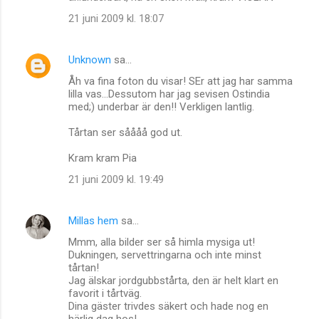
21 juni 2009 kl. 18:07
Unknown
sa…
Åh va fina foton du visar! SEr att jag har samma
lilla vas...Dessutom har jag sevisen Ostindia
med;) underbar är den!! Verkligen lantlig.
Tårtan ser såååå god ut.
Kram kram Pia
21 juni 2009 kl. 19:49
Millas hem
sa…
Mmm, alla bilder ser så himla mysiga ut!
Dukningen, servettringarna och inte minst
tårtan!
Jag älskar jordgubbstårta, den är helt klart en
favorit i tårtväg.
Dina gäster trivdes säkert och hade nog en
härlig dag hos!