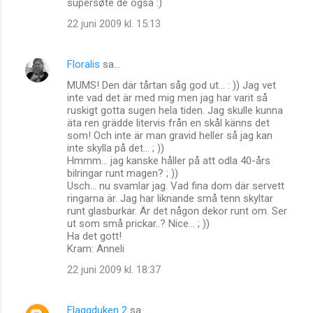
supersøte de også :)
22 juni 2009 kl. 15:13
Floralis
sa…
MUMS! Den där tårtan såg god ut... : )) Jag vet
inte vad det är med mig men jag har varit så
ruskigt gotta sugen hela tiden. Jag skulle kunna
äta ren grädde litervis från en skål känns det
som! Och inte är man gravid heller så jag kan
inte skylla på det... ; ))
Hmmm... jag kanske håller på att odla 40-års
bilringar runt magen? ; ))
Usch... nu svamlar jag. Vad fina dom där servett
ringarna är. Jag har liknande små tenn skyltar
runt glasburkar. Är det någon dekor runt om. Ser
ut som små prickar..? Nice... ; ))
Ha det gott!
Kram: Anneli
22 juni 2009 kl. 18:37
Flaggduken 2
sa…