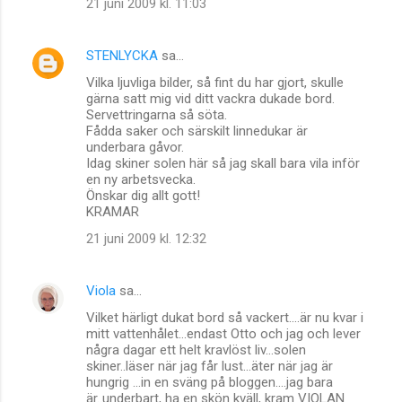
21 juni 2009 kl. 11:03
STENLYCKA
sa…
Vilka ljuvliga bilder, så fint du har gjort, skulle
gärna satt mig vid ditt vackra dukade bord.
Servettringarna så söta.
Fådda saker och särskilt linnedukar är
underbara gåvor.
Idag skiner solen här så jag skall bara vila inför
en ny arbetsvecka.
Önskar dig allt gott!
KRAMAR
21 juni 2009 kl. 12:32
Viola
sa…
Vilket härligt dukat bord så vackert....är nu kvar i
mitt vattenhålet...endast Otto och jag och lever
några dagar ett helt kravlöst liv...solen
skiner..läser när jag får lust...äter när jag är
hungrig ...in en sväng på bloggen....jag bara
är..underbart, ha en skön kväll, kram VIOLAN