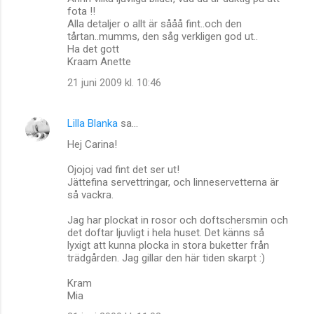
fota !!
Alla detaljer o allt är sååå fint..och den
tårtan..mumms, den såg verkligen god ut..
Ha det gott
Kraam Anette
21 juni 2009 kl. 10:46
Lilla Blanka
sa…
Hej Carina!
Ojojoj vad fint det ser ut!
Jättefina servettringar, och linneservetterna är
så vackra.
Jag har plockat in rosor och doftschersmin och
det doftar ljuvligt i hela huset. Det känns så
lyxigt att kunna plocka in stora buketter från
trädgården. Jag gillar den här tiden skarpt :)
Kram
Mia