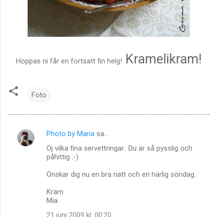
Kramelikram!
Hoppas ni får en fortsatt fin helg!
Foto
Photo by Maria
sa…
K
Oj vilka fina servettringar.. Du är så pysslig och
o
påhittig :-)
m
Önskar dig nu en bra natt och en härlig söndag..
m
Kram
e
Mia
n
21 juni 2009 kl. 00:20