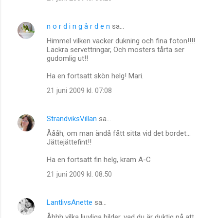
t
a
n o r d i n g å r d e n
sa…
r
Himmel vilken vacker dukning och fina foton!!!!
e
Läckra servettringar, Och mosters tårta ser
r
gudomlig ut!!
Ha en fortsatt skön helg! Mari.
21 juni 2009 kl. 07:08
StrandviksVillan
sa…
Åååh, om man ändå fått sitta vid det bordet...
Jättejättefint!!
Ha en fortsatt fin helg, kram A-C
21 juni 2009 kl. 08:50
LantlivsAnette
sa…
Åhhh vilka ljuvliga bilder, vad du är duktig på att